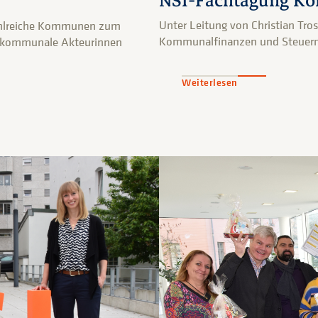
NSI-Fachtagung Ko
Unter Leitung von Christian Tr
zahlreiche Kommunen zum
Kommunalfinanzen und Steuern 
r kommunale Akteurinnen
Weiterlesen