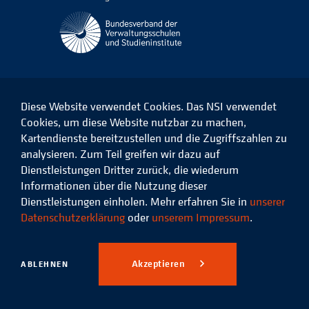
Diese Website verwendet Cookies. Das NSI verwendet
Cookies, um diese Website nutzbar zu machen,
Kartendienste bereitzustellen und die Zugriffszahlen zu
Das
Das
Das
Das
NSI
NSI
NSI
NSI
analysieren. Zum Teil greifen wir dazu auf
auf
auf
auf
auf
Dienstleistungen Dritter zurück, die wiederum
Facebook
LinkedIn
Instagram
Xing
Informationen über die Nutzung dieser
Dienstleistungen einholen. Mehr erfahren Sie in
unserer
Datenschutz
Impressum
Datenschutzerklärung
oder
unserem Impressum
.
© 2026 Niedersächsisches
Studieninstitut für kommunale
Akzeptieren
ABLEHNEN
Verwaltung e.V.