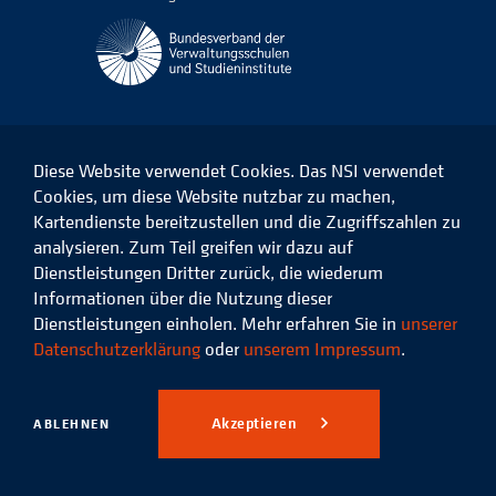
Diese Website verwendet Cookies. Das NSI verwendet
Cookies, um diese Website nutzbar zu machen,
Kartendienste bereitzustellen und die Zugriffszahlen zu
Das
Das
Das
Das
NSI
NSI
NSI
NSI
analysieren. Zum Teil greifen wir dazu auf
auf
auf
auf
auf
Dienstleistungen Dritter zurück, die wiederum
Facebook
LinkedIn
Instagram
Xing
Informationen über die Nutzung dieser
Dienstleistungen einholen. Mehr erfahren Sie in
unserer
Datenschutz
Impressum
Datenschutzerklärung
oder
unserem Impressum
.
© 2026 Niedersächsisches
Studieninstitut für kommunale
Akzeptieren
ABLEHNEN
Verwaltung e.V.